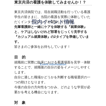
東京共済の看護を体験してみませんか！？
東京共済病院では、現在就職活動を行っている看護
学生の皆さまに、当院の看護を実際に体験していた
院内イベント情報
だくインターンシップを開催しています。
先輩看護師と一緒にケアを体験する『就業体験』
と、ケアはしないけれど部署をじっくり見学する
『カジュアル就業体験』の2タイプを準備していま
す。
皆さまのご参加をお待ちしています！
目 的
就職前に実際に臨床における看護場面を見学・体験
Event information
することで、就職後の自分の姿をイメージしやすく
します。
自分に適した職場かどうかを判断する職場選択の一
つの助けとなります。
今後の自分の方向性をつかみ、どのような学習が必
要かを考える機会になります。
対 象