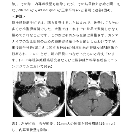
除)。その際、内耳道後壁も削除したが、その結果聴力は殆ど聞こえ
ない96.3dBから43.8dB(0dBが正常平均)へと著明に改善(図4)。
＜解説＞
聴神経腫瘍手術では、聴力改善することはまれで、改善してもその
多くが小型腫瘍例でした。大型ではこれまでに世界で数例しかなく
極めてまれなことです。この例は初めから全摘は目指さず、ガンマ
ナイフの安全照射のための腫瘍容積縮小を目的としたわけですが、
術後蝸牛神経(聞こえに関する神経)の減圧効果が特殊なMRI画像で
観察され、このことが、聴力回復につながったものと考えていま
す。(2008年聴神経腫瘍研究会ならびに脳神経外科学会総会ミニシ
ンポジウムにおいて発表)
図3．左が術前、右が術後．31mm大の腫瘍を部分切除(19mm大)
し、内耳道後壁を削除。