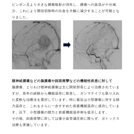
ピンポン玉より大きな腫瘍陰影が消失し、腫瘍への血流が十分減
少。これにより開頭切除時の出血を大幅に減少することが可能とな
りました。
聴神経腫瘍などの脳腫瘍や顔面痙攣などの機能性疾患に対して
脳腫瘍、とりわけ聴神経腫瘍は主に関前部長により治療されていま
すが、長年の経験から機能温存に留意し、ガンマナイフも取り入れ
た柔軟な治療法を選択しています。特に最近は小型腫瘍に対する聴
力温存と、これをさらに一歩すすめた前庭機能温存に成功していま
す。以下、小型腫瘍の聴力と前庭機能温存例を提示します。
その他、顔面痙攣に対しては微小血管減圧術に限らず、ボトックス
治療も実施しています。