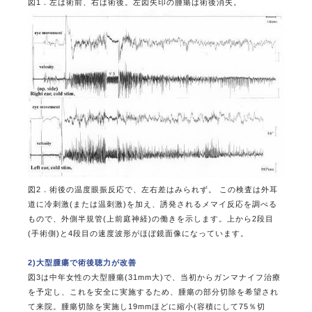
図1．左は術前、右は術後。左図矢印の腫瘍は術後消失。
図2．術後の温度眼振反応で、左右差はみられず。 この検査は外耳
道に冷刺激(または温刺激)を加え、誘発されるメマイ反応を調べる
もので、外側半規管(上前庭神経)の働きを示します。上から2段目
(手術側)と4段目の速度波形がほぼ鏡面像になっています。
2)大型腫瘍で術後聴力が改善
図3は中年女性の大型腫瘍(31mm大)で、当初からガンマナイフ治療
を予定し、これを安全に実施するため、腫瘍の部分切除を希望され
て来院。腫瘍切除を実施し19mmほどに縮小(容積にして75％切