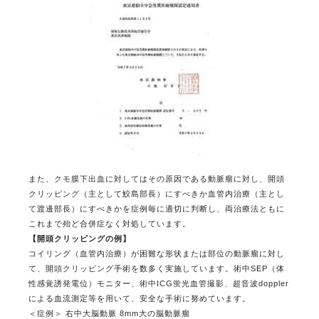
また、クモ膜下出血に対してはその原因である動脈瘤に対し、開頭
クリッピング（主として鮫島部長）にすべきか血管内治療（主とし
て渡邊部長）にすべきかを症例毎に適切に判断し、両治療法ともに
これまで殆ど合併症なく対処しています。
【開頭クリッピングの例】
コイリング（血管内治療）が困難な形状または部位の動脈瘤に対し
て、開頭クリッピング手術を数多く実施しています。術中SEP（体
性感覚誘発電位）モニター、術中ICG蛍光血管撮影、超音波doppler
による血流測定等を用いて、安全な手術に努めています。
＜症例＞ 右中大脳動脈 8mm大の脳動脈瘤