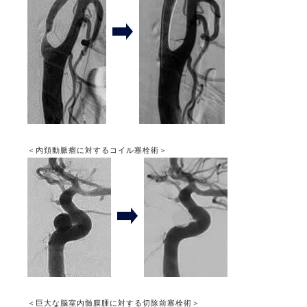
＜内頚動脈瘤に対するコイル塞栓術＞
＜巨大な脳室内髄膜腫に対する切除前塞栓術＞