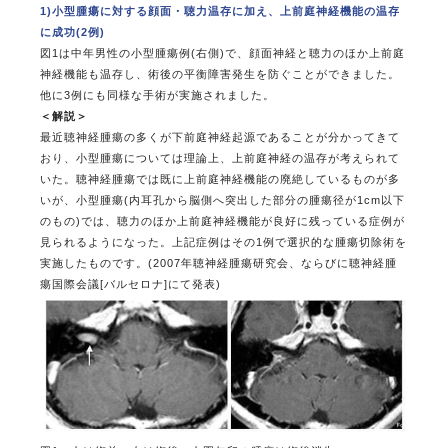
1)小型腫瘍に対する顔面・聴力温存に加え、上前庭神経機能の温存
に成功(2例)
図1は中年男性の小型腫瘍例(右側)で、顔面神経と聴力のほか上前庭
神経機能も温存し、術後の平衡障害発生を防ぐことができました。
他に3例にも同様な手術が実施されました。
＜解説＞
最近聴神経腫瘍の多くが下前庭神経起源であることが分かってきて
おり、小型腫瘍については理論上、上前庭神経の温存が考えられて
いた。聴神経腫瘍では既に上前庭神経機能の廃絶しているものが多
いが、小型腫瘍(内耳孔から脳側へ突出した部分の腫瘍径が1cm以下
のもの)では、聴力のほか上前庭神経機能が良好に残っている症例が
見られるようになった。上記症例はその1例で選択的な腫瘍切除術を
実施したものです。(2007年聴神経腫瘍研究会、ならびに聴神経腫
瘍国際会議[バルセロナ]にて発表)