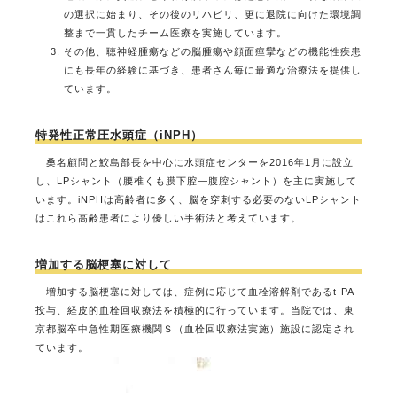
の選択に始まり、その後のリハビリ、更に退院に向けた環境調
整まで一貫したチーム医療を実施しています。
その他、聴神経腫瘍などの脳腫瘍や顔面痙攣などの機能性疾患
にも長年の経験に基づき、患者さん毎に最適な治療法を提供し
ています。
特発性正常圧水頭症（iNPH）
桑名顧問と鮫島部長を中心に水頭症センターを2016年1月に設立
し、LPシャント（腰椎くも膜下腔―腹腔シャント）を主に実施して
います。iNPHは高齢者に多く、脳を穿刺する必要のないLPシャント
はこれら高齢患者により優しい手術法と考えています。
増加する脳梗塞に対して
増加する脳梗塞に対しては、症例に応じて血栓溶解剤であるt-PA
投与、経皮的血栓回収療法を積極的に行っています。当院では、東
京都脳卒中急性期医療機関Ｓ（血栓回収療法実施）施設に認定され
ています。