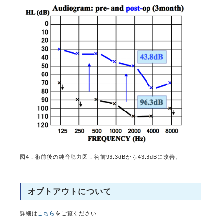
図4．術前後の純音聴力図．術前96.3dBから43.8dBに改善。
オプトアウトについて
詳細は
こちら
をご覧ください