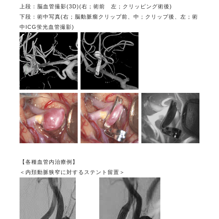
上段：脳血管撮影(3D)(右；術前 左；クリッピング術後)
下段：術中写真(右；脳動脈瘤クリップ前、中；クリップ後、左；術
中ICG蛍光血管撮影)
【各種血管内治療例】
＜内頚動脈狭窄に対するステント留置＞